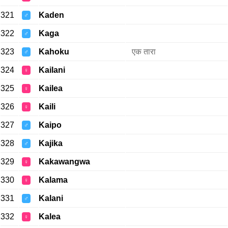
321
Kaden
♂
322
Kaga
♂
323
Kahoku
एक तारा
♂
324
Kailani
♀
325
Kailea
♀
326
Kaili
♀
327
Kaipo
♂
328
Kajika
♂
329
Kakawangwa
♀
330
Kalama
♀
331
Kalani
♂
332
Kalea
♀