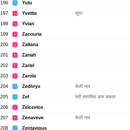
196
Yutu
♂
197
Yvettia
सुंदर
♀
198
Yvian
♀
199
Zacouria
♀
200
Zaltana
♀
201
Zariah
♀
202
Zariel
♀
203
Zarola
♀
204
Zedhryx
केली नाव
♂
205
Zef
श्री समाविष्ट करू शकता
♂
206
Zelozelos
♀
207
Zenaveve
केली नाव
♀
208
Zentavious
♂