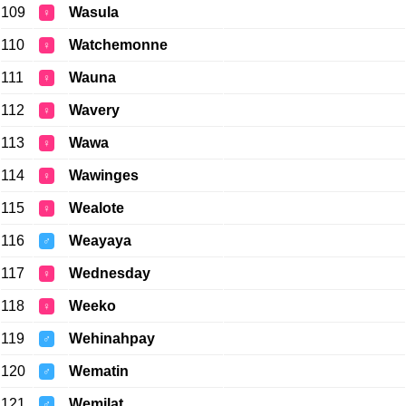
109
Wasula
♀
110
Watchemonne
♀
111
Wauna
♀
112
Wavery
♀
113
Wawa
♀
114
Wawinges
♀
115
Wealote
♀
116
Weayaya
♂
117
Wednesday
♀
118
Weeko
♀
119
Wehinahpay
♂
120
Wematin
♂
121
Wemilat
♂