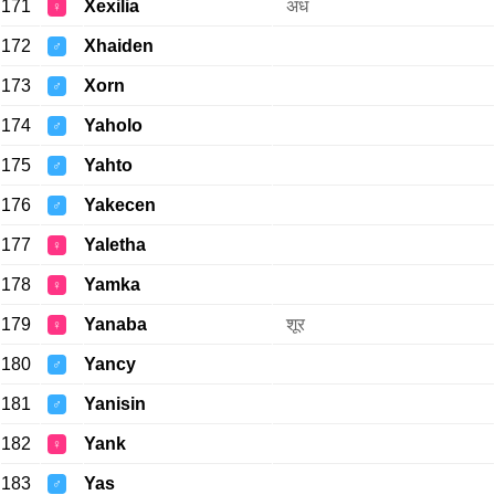
171
Xexilia
अंध
♀
172
Xhaiden
♂
173
Xorn
♂
174
Yaholo
♂
175
Yahto
♂
176
Yakecen
♂
177
Yaletha
♀
178
Yamka
♀
179
Yanaba
शूर
♀
180
Yancy
♂
181
Yanisin
♂
182
Yank
♀
183
Yas
♂