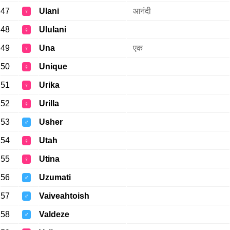
47
Ulani
आनंदी
♀
48
Ululani
♀
49
Una
एक
♀
50
Unique
♀
51
Urika
♀
52
Urilla
♀
53
Usher
♂
54
Utah
♀
55
Utina
♀
56
Uzumati
♂
57
Vaiveahtoish
♂
58
Valdeze
♂