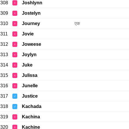
308
Joshlynn
♀
309
Jostelyn
♀
310
Journey
एक
♀
311
Jovie
♀
312
Joweese
♀
313
Joylyn
♀
314
Juke
♀
315
Julissa
♀
316
Junelle
♀
317
Justice
♂
318
Kachada
♂
319
Kachina
♀
320
Kachine
♀