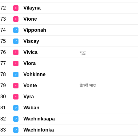
72
Vilayna
♀
73
Vione
♀
74
Vipponah
♂
75
Viscay
♂
76
Vivica
युद्ध
♀
77
Vlora
♀
78
Vohkinne
♂
79
Vonte
केली नाव
♀
80
Vyra
♀
81
Waban
♂
82
Wachinksapa
♂
83
Wachintonka
♂