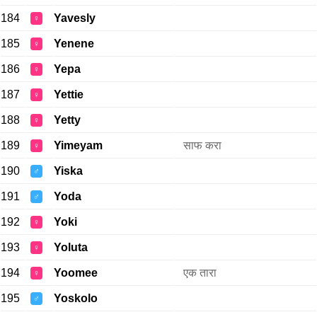
184
Yavesly
♀
185
Yenene
♀
186
Yepa
♀
187
Yettie
♀
188
Yetty
♀
189
Yimeyam
साफ करा
♀
190
Yiska
♂
191
Yoda
♂
192
Yoki
♀
193
Yoluta
♀
194
Yoomee
एक तारा
♀
195
Yoskolo
♂