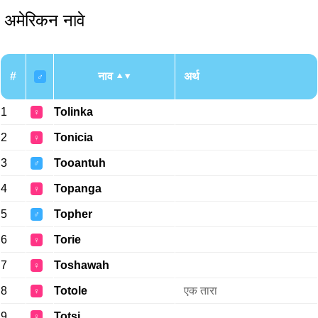
अमेरिकन नावे
#
नाव
अर्थ
♂
1
Tolinka
♀
2
Tonicia
♀
3
Tooantuh
♂
4
Topanga
♀
5
Topher
♂
6
Torie
♀
7
Toshawah
♀
8
Totole
एक तारा
♀
9
Totsi
♀