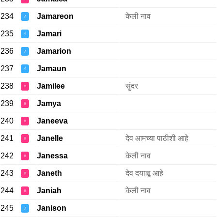
234
Jamareon
केली नाव
♂
235
Jamari
♂
236
Jamarion
♂
237
Jamaun
♂
238
Jamilee
सुंदर
♀
239
Jamya
♀
240
Janeeva
♀
241
Janelle
देव आमच्या पाठीशी आहे
♀
242
Janessa
केली नाव
♀
243
Janeth
देव दयाळू आहे
♀
244
Janiah
केली नाव
♀
245
Janison
♂