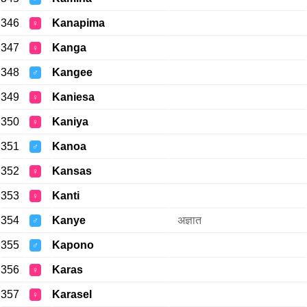
346
Kanapima
♀
347
Kanga
♀
348
Kangee
♂
349
Kaniesa
♀
350
Kaniya
♀
351
Kanoa
♂
352
Kansas
♀
353
Kanti
♀
354
Kanye
अज्ञात
♂
355
Kapono
♂
356
Karas
♀
357
Karasel
♀