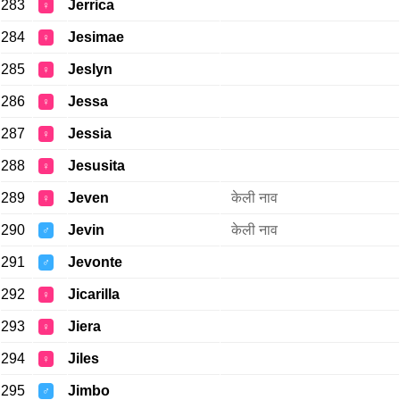
283
Jerrica
♀
284
Jesimae
♀
285
Jeslyn
♀
286
Jessa
♀
287
Jessia
♀
288
Jesusita
♀
289
Jeven
केली नाव
♀
290
Jevin
केली नाव
♂
291
Jevonte
♂
292
Jicarilla
♀
293
Jiera
♀
294
Jiles
♀
295
Jimbo
♂