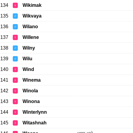
134
Wikimak
♀
135
Wikvaya
♂
136
Wilano
♂
137
Willene
♀
138
Wilny
♂
139
Wilu
♂
140
Wind
♀
141
Winema
♀
142
Winola
♀
143
Winona
♀
144
Winterlynn
♀
145
Witashnah
♀