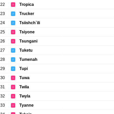
22
Tropica
♀
23
Trucker
♂
24
Tsiishch`ili
♂
25
Tsiyone
♀
26
Tsungani
♀
27
Tuketu
♂
28
Tumenah
♂
29
Tupi
♂
30
Tuwa
♀
31
Twila
♀
32
Twyla
♀
33
Tyanne
♀