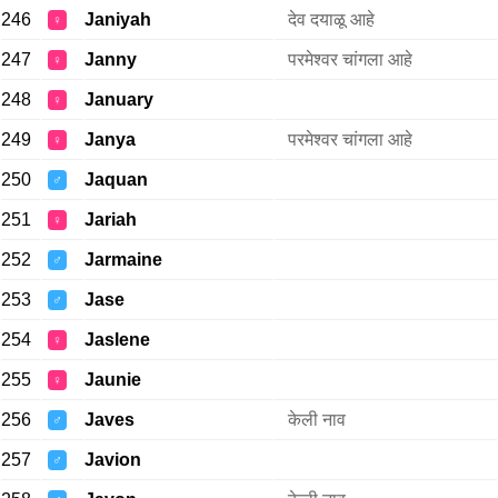
246
Janiyah
देव दयाळू आहे
♀
247
Janny
परमेश्वर चांगला आहे
♀
248
January
♀
249
Janya
परमेश्वर चांगला आहे
♀
250
Jaquan
♂
251
Jariah
♀
252
Jarmaine
♂
253
Jase
♂
254
Jaslene
♀
255
Jaunie
♀
256
Javes
केली नाव
♂
257
Javion
♂