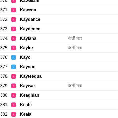
370
Kawailani
♀
371
Kawena
♀
372
Kaydance
♀
373
Kaydence
♀
374
Kaylana
केली नाव
♀
375
Kaylor
केली नाव
♀
376
Kayo
♂
377
Kayson
♂
378
Kayteequa
♀
379
Kaywar
केली नाव
♀
380
Keaghlan
♀
381
Keahi
♀
382
Keala
♀