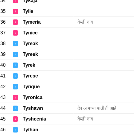
34
Tykaja
♀
35
Tylie
♀
36
Tymeria
केली नाव
♀
37
Tynice
♀
38
Tyreak
♂
39
Tyreek
♂
40
Tyrek
♂
41
Tyrese
♂
42
Tyrique
♂
43
Tyronica
♀
44
Tyshawn
देव आमच्या पाठीशी आहे
♂
45
Tysheenia
केली नाव
♀
46
Tythan
♂