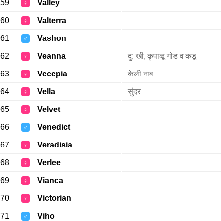
59
Valley
♀
60
Valterra
♀
61
Vashon
♂
62
Veanna
दु: खी, कृपाळू गोड व कडू
♀
63
Vecepia
केली नाव
♀
64
Vella
सुंदर
♀
65
Velvet
♀
66
Venedict
♂
67
Veradisia
♀
68
Verlee
♀
69
Vianca
♀
70
Victorian
♀
71
Viho
♂