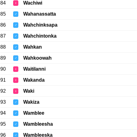
84
Wachiwi
♀
85
Wahanassatta
♂
86
Wahchinksapa
♂
87
Wahchintonka
♂
88
Wahkan
♂
89
Wahkoowah
♂
90
Waitilanni
♀
91
Wakanda
♀
92
Waki
♀
93
Wakiza
♂
94
Wamblee
♂
95
Wambleesha
♂
96
Wambleeska
♂