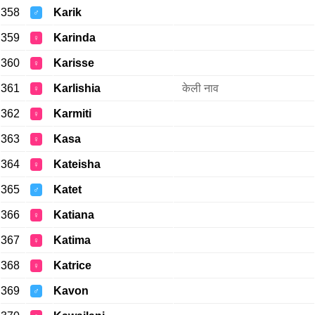
358
Karik
♂
359
Karinda
♀
360
Karisse
♀
361
Karlishia
केली नाव
♀
362
Karmiti
♀
363
Kasa
♀
364
Kateisha
♀
365
Katet
♂
366
Katiana
♀
367
Katima
♀
368
Katrice
♀
369
Kavon
♂