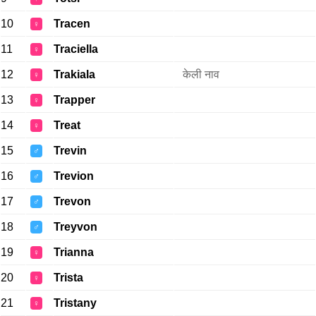
10
Tracen
♀
11
Traciella
♀
12
Trakiala
केली नाव
♀
13
Trapper
♀
14
Treat
♀
15
Trevin
♂
16
Trevion
♂
17
Trevon
♂
18
Treyvon
♂
19
Trianna
♀
20
Trista
♀
21
Tristany
♀