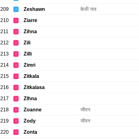
209
Zeshawn
केली नाव
♂
210
Ziarre
♀
211
Zihna
♀
212
Zili
♀
213
Zilli
♀
214
Zimri
♀
215
Zitkala
♀
216
Zitkalasa
♀
217
Zlhna
♀
218
Zoanne
जीवन
♀
219
Zody
जीवन
♀
220
Zonta
♀