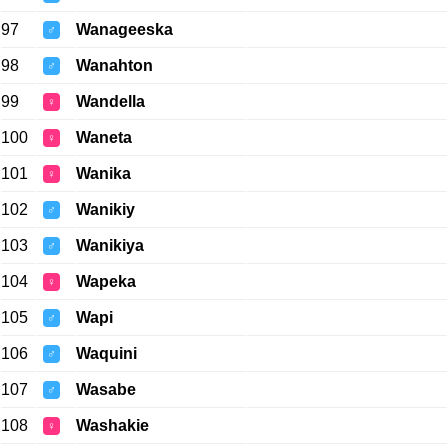
97
Wanageeska
♂
98
Wanahton
♂
99
Wandella
♀
100
Waneta
♀
101
Wanika
♀
102
Wanikiy
♂
103
Wanikiya
♂
104
Wapeka
♀
105
Wapi
♂
106
Waquini
♂
107
Wasabe
♂
108
Washakie
♀