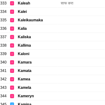
333
Kaleah
साफ करा
♀
334
Kalei
♀
335
Kaleikaumaka
♀
336
Kalia
♀
337
Kaliska
♀
338
Kallima
♀
339
Kaloni
♀
340
Kamara
♀
341
Kamata
♀
342
Kamea
♀
343
Kamela
♀
344
Kameryn
♀
345
Kamina
♂