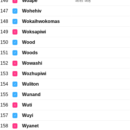
146
Woape
आशा आहे
♀
147
Wohehiv
♂
148
Wokaihwokomas
♂
149
Woksapiwi
♀
150
Wood
♂
151
Woods
♂
152
Wowashi
♀
153
Wozhupiwi
♀
154
Wuliton
♂
155
Wunand
♂
156
Wuti
♀
157
Wuyi
♂
158
Wyanet
♀