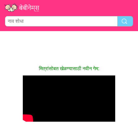
मित्रांसोबत खेळण्यासाठी नवीन गेम: