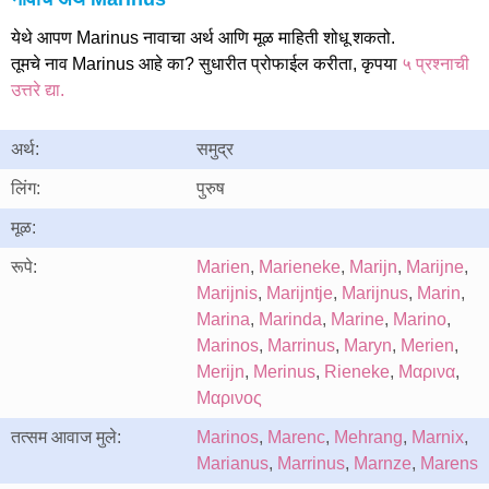
येथे आपण Marinus नावाचा अर्थ आणि मूळ माहिती शोधू शकतो.
तूमचे नाव Marinus आहे का? सुधारीत प्रोफाईल करीता, कृपया
५ प्रश्नाची
उत्तरे द्या.
अर्थ:
समुद्र
लिंग:
पुरुष
मूळ:
रूपे:
Marien
,
Marieneke
,
Marijn
,
Marijne
,
Marijnis
,
Marijntje
,
Marijnus
,
Marin
,
Marina
,
Marinda
,
Marine
,
Marino
,
Marinos
,
Marrinus
,
Maryn
,
Merien
,
Merijn
,
Merinus
,
Rieneke
,
Μαρινα
,
Μαρινος
तत्सम आवाज मुले:
Marinos
,
Marenc
,
Mehrang
,
Marnix
,
Marianus
,
Marrinus
,
Marnze
,
Marens