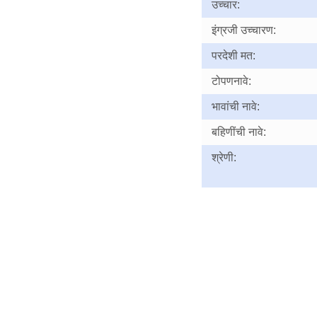
उच्चार:
इंग्रजी उच्चारण:
परदेशी मत:
टोपणनावे:
भावांची नावे:
बहिणींची नावे:
श्रेणी: