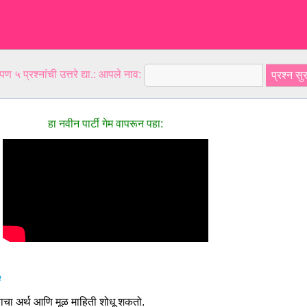
ण ५ प्रश्नांची उत्तरे द्या.: आपले नाव:
हा नवीन पार्टी गेम वापरून पहा:
e
ा अर्थ आणि मूळ माहिती शोधू शकतो.