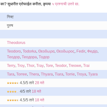
का? सुधारीत प्रोफाईल करीता, कृपया
५ प्रश्नाची उत्तरे द्या.
गिफ्ट
पुरुष
Theodorus
Teodoro
,
Todorka
,
Θεοδωρα
,
Θεοδωρος
,
Fedir
,
Федір
,
Теодор
,
Теодора
,
Тодор
Terry
,
Troy
,
Thor
,
Tray
,
Tore
,
Teodor
,
Treowe
,
Trai
Tara
,
Torree
,
Thera
,
Thyara
,
Tiara
,
Torrie
,
Troya
,
Tyara
4.5/5 तारे
28 मते
4/5 तारे
18 मते
4.5/5 तारे
18 मते