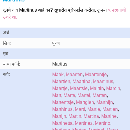
तूमचे नाव Martinus आहे का? सुधारीत प्रोफाईल करीता, कृपया
५ प्रश्नाची
उत्तरे द्या.
अर्थ:
लिंग:
पुरुष
मूळ:
याचा फॉर्म:
Martius
रूपे:
Maak
,
Maarten
,
Maartentje
,
Maartien
,
Maartina
,
Maartinus
,
Maartje
,
Maartsie
,
Mairtin
,
Marcin
,
Mart
,
Marte
,
Martel
,
Marten
,
Martentsje
,
Martgien
,
Marthijn
,
Marthinus
,
Marti
,
Martie
,
Martien
,
Martijn
,
Martin
,
Martina
,
Martine
,
Martinetta
,
Martinez
,
Martino
,