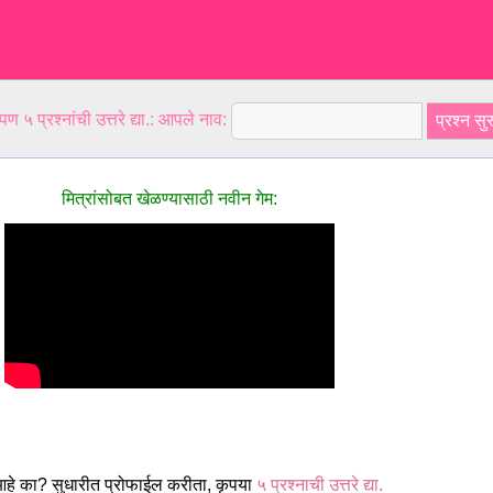
ण ५ प्रश्नांची उत्तरे द्या.: आपले नाव:
मित्रांसोबत खेळण्यासाठी नवीन गेम:
े का? सुधारीत प्रोफाईल करीता, कृपया
५ प्रश्नाची उत्तरे द्या.