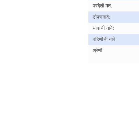
परदेशी मत:
टोपणनावे:
भावांची नावे:
बहिणींची नावे:
श्रेणी: