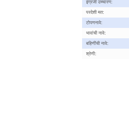
इंग्रजी उच्चारण:
परदेशी मत:
टोपणनावे:
भावांची नावे:
बहिणींची नावे:
श्रेणी: